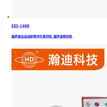
HD-1408
超声波全自动织带冲孔剪切机_超声波剪切机