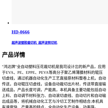
HD-0666
超声波塑胶裁切机_超声波剪切机
产品详情
"鸿达牌"全自动塑料压花裁切机是我司设计岀的新产品，应用
于EVA、PE、EPPE、PEVA等高分子聚乙烯薄膜材料的辊压
切虚线，通过机器自动化生产工艺直接原材料整卷上机，自动
传送，自动辊压切虚线，设备自动裁切出片材，传送带直接输
送成品，产品长度可调，产能高，本机具备主要功能包括自动
上料、自动调节材料张力、自动滚切虚线、自动切片和自动输
出成品等，将机械自动化工艺与冷切工艺制作相结合;本机具
有速度快、产量髙的特点，全自动化生产设备，功率强。