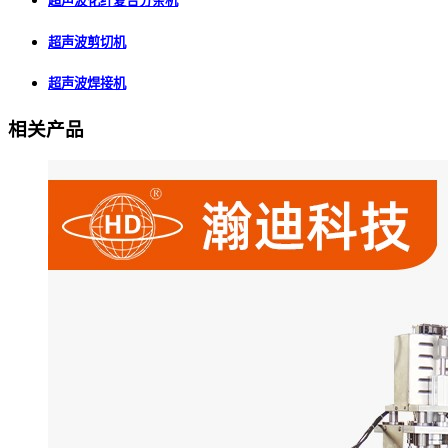
超声波化纤复合分条机
超声波剪切机
超声波焊接机
相关产品