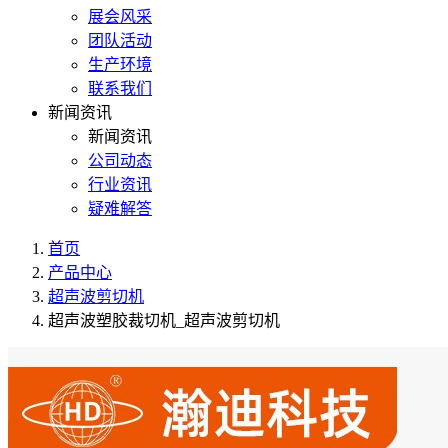
展会风采
团队活动
生产环境
联系我们
新闻资讯
新闻资讯
公司动态
行业资讯
疑难解答
首页
产品中心
超声波剪切机
超声波塑胶裁切机_超声波剪切机